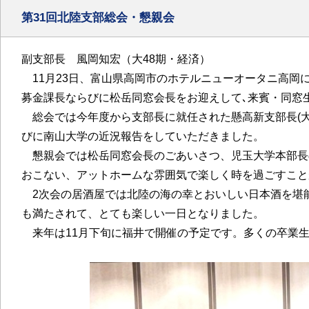
第31回北陸支部総会・懇親会
副支部長 風岡知宏（大48期・経済）
11月23日、富山県高岡市のホテルニューオータニ高岡
募金課長ならびに松岳同窓会長をお迎えして､来賓・同窓
総会では今年度から支部長に就任された懸高新支部長(大
びに南山大学の近況報告をしていただきました。
懇親会では松岳同窓会長のごあいさつ、児玉大学本部長
おこない、アットホームな雰囲気で楽しく時を過ごすこと
2次会の居酒屋では北陸の海の幸とおいしい日本酒を堪能
も満たされて、とても楽しい一日となりました。
来年は11月下旬に福井で開催の予定です。多くの卒業生