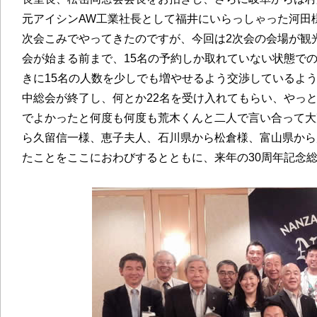
元アイシンAW工業社長として福井にいらっしゃった河田
次会こみでやってきたのですが、今回は2次会の会場が観
会が始まる前まで、15名の予約しか取れていない状態で
きに15名の人数を少しでも増やせるよう交渉しているよ
中総会が終了し、何とか22名を受け入れてもらい、やっ
でよかったと何度も何度も荒木くんと二人で言い合って大
ら久留信一様、恵子夫人、石川県から松倉様、富山県から
たことをここにおわびするとともに、来年の30周年記念