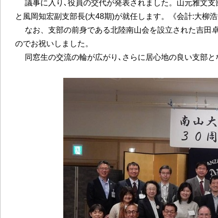
議事に入り､役員の交代が発表されました。山元雅文支部長
と風岡知宏副支部長(大48期)が就任します。《会計:大柳浩司
なお、支部の前身である北陸南山会を設立された吉田卓様
のでお祝いしました。
同窓生の交流の輪が広がり､さらに居心地の良い支部と