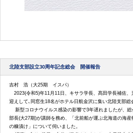
北陸支部設立30周年記念総会 開催報告
吉村 浩（大25期 イスパ）
2023(令和5)年11月11日、キサラ学長、髙田学長補
迎えして､同窓生18名がホテル日航金沢に集い北陸支部総
新型コロナウイルス感染の影響で3年遅れましたが、総会
部長(大27期)が講師を務め、「北前船が運ぶ北海道の海
の糠漬け」について伺いました。