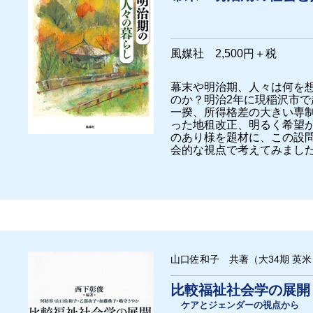
風媒社 2,500円＋税
幕末や明治期、人々は何を
のか？明治2年に現稲沢市
一揆、所得格差の大きい専
った地租改正、明るく希望
のあり様を題材に、この設
会的な視点で考えてみまし
山口佐和子 共著（大34期 英米
比較福祉社会学の展開
ケアとジェンダーの視点から