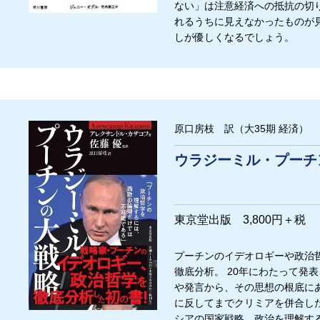
ない」は注意経済への抵抗の切
れるうちに見えなかったものが
しが優しくなるでしょう。
原口房枝 訳（大35期 経済）
ウラジーミル・プーチ
東京堂出版 3,800円＋税
プーチンのイデオロギーや政治
徹底分析。 20年にわたって発
や発言から、その思想の根底に
に反してまでクリミアを併合し
シアの国家戦略、政治を理解す