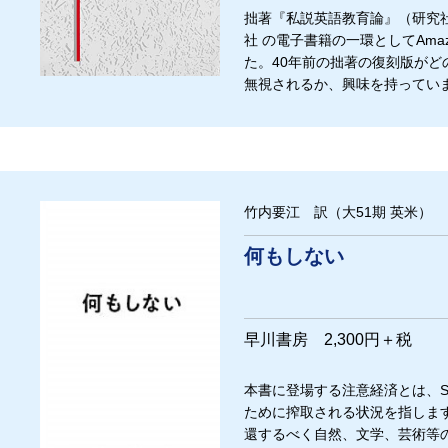
拙著『私説英語教育論』（研究社
社 の電子書籍の一環としてAma
た。40年前の拙著の復刻版が
無視されるか、興味を持って
竹内要江 訳（大51期 英米）
何もしない
早川書房 2,300円＋税
本書に登場する注意経済とは、S
ために搾取される状況を指しま
還するべく自然、文学、芸術等