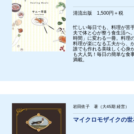
清流出版 1,500円＋税
忙しい毎日でも、料理が苦手
夫で体と心が整う食生活へ
時間」に変わる一冊。料理
料理が楽になる工夫から、
誰でも作れる美味しく心身
も大人気！毎日の簡単な食
満載。
岩田依子 著（大45期 経営）
マイクロモザイクの世