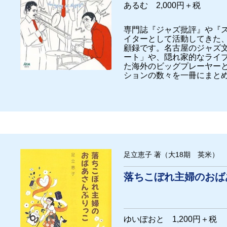
あるむ 2,000円＋税
専門誌『ジャズ批評』や『
イターとして活動してきた、
顧録です。名古屋のジャズ
ート」や、隠れ家的なライ
た海外のビッグプレーヤー
ションの数々を一冊にまと
足立恵子 著（大18期 英米）
落ちこぼれ主婦のおば
ゆいぽおと 1,200円＋税