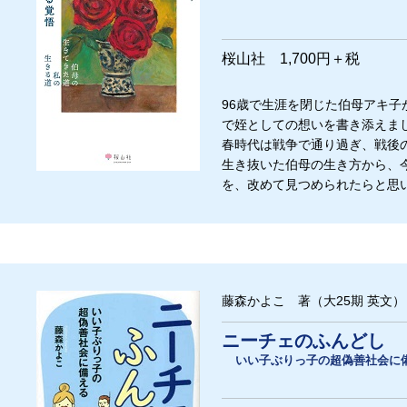
桜山社 1,700円＋税
96歳で生涯を閉じた伯母アキ
で姪としての想いを書き添えま
春時代は戦争で通り過ぎ、戦後
生き抜いた伯母の生き方から、
を、改めて見つめられたらと思
藤森かよこ 著（大25期 英文）
ニーチェのふんどし
いい子ぶりっ子の超偽善社会に