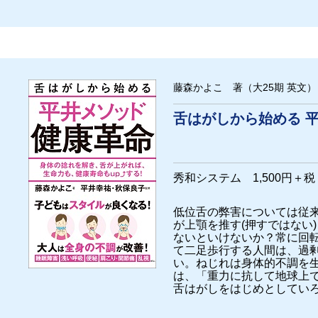
藤森かよこ 著（大25期 英文）
舌はがしから始める 
秀和システム 1,500円＋
低位舌の弊害については従
が上顎を推す(押すではない
ないといけないか？常に回
て二足歩行する人間は、過
い。ねじれは身体的不調を
は、「重力に抗して地球上
舌はがしをはじめとしてい