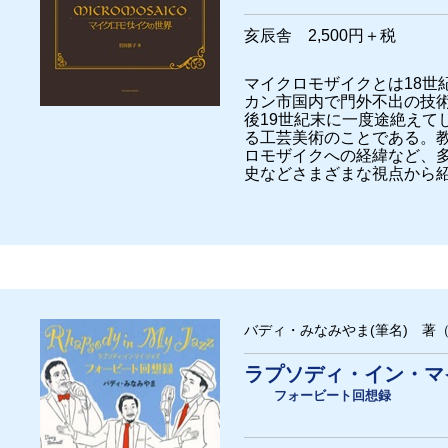
亥辰舎 2,500円＋税
マイクロモザイクとは18世
カン市国内で門外不出の技
後19世紀末に一度途絶えて
る工芸美術のことである。
ロモザイクへの経緯など、
史などさまざまな視点から
バディ・みなみやま(筆名) 著（
ラプソディ・イン・マ
フォービート回想録