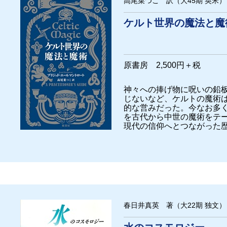
高尾菜つこ 訳（大45期 英米）
ケルト世界の魔法と魔
原書房 2,500円＋税
神々への捧げ物に呪いの鉛
じないなど、ケルトの魔術
的な営みだった。今なお多
を古代から中世の魔術をテ
現代の信仰へとつながった
春日井真英 著（大22期 独文）