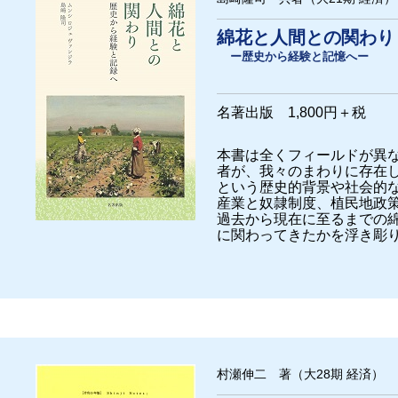
綿花と人間との関わり
ー歴史から経験と記憶へー
名著出版 1,800円＋税
本書は全くフィールドが異
者が、我々のまわりに存在
という歴史的背景や社会的
産業と奴隷制度、植民地政策
過去から現在に至るまでの
に関わってきたかを浮き彫
村瀬伸二 著（大28期 経済）