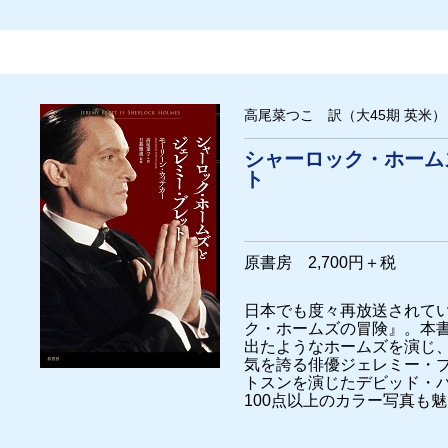
高尾菜つこ 訳（大45期 英米）
シャーロック・ホーム
ト
原書房 2,700円＋税
日本でも度々再放送されて
ク・ホームズの冒険』。本
出たようなホームズを演じ
気を誇る俳優ジェレミー・
トスンを演じたデビッド・
100点以上のカラー写真も