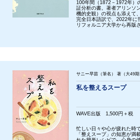
100年間（1872－1972
証分析の書。著者アリンソ
機的史観）の視点も添えて
完全日本語訳で、2022年
リフォルニア大学から再版
サニー早苗（筆名） 著（大49期
私を整えるスープ
WAVE出版 1,500円＋税
忙しい日々や心が疲れた時
「整えスープ」の知恵が満
れた簡単レシピで、心身の