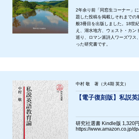
2年余り前「同窓生コーナー」に
題した投稿を掲載しそれまでの
般3冊目を出版しました。18世
え、湖水地方、ウェスト・カン
巡り、ロマン派詩人ワーズワス
った研究書です。
中村 敬 著（大4期 英文）
【電子復刻版】私説英
研究社選書 Kindle版 1,32
https://www.amazon.co.jp/