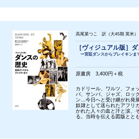
高尾菜つこ 訳（大45期 英米）
［ヴィジュアル版］ダ
ー宮廷ダンスからブレイキンま
原書房 3,400円＋税
カドリール、ワルツ、フォ
バ、サンバ、ジャズ、ロッ
ン…今日へと受け継がれ発
奴隷として送られたアフリ
かれた人々の血と汗と涙、
る。当時を伝える図版とと