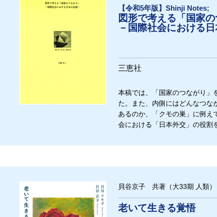
【令和5年版】Shinji Notes;
図形で考える「国家の
－国際社会における日
三恵社
本稿では、「国家のつながり」
た。また、内側にはどんなつな
あるのか、「クモの巣」に例え
会における「日本外交」の役割
貝谷京子 共著（大33期 人類）
老いて生きる覚悟