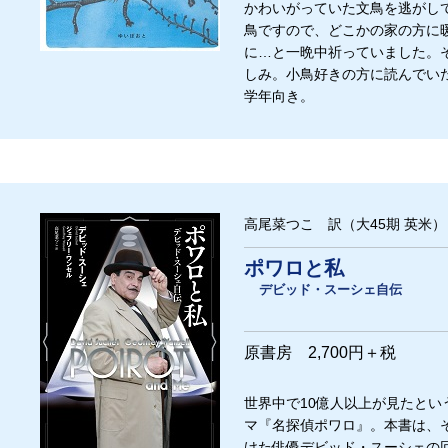
かわいがっていた文鳥を逃がし
鳥ですので、どこかの家の方に
に…と一晩中祈っていました。
しみ。小鳥好きの方に読んでい
学年向き。
高尾菜つこ 訳（大45期 英米）
ポワロと私
デビッド・スーシェ自伝
原書房 2,700円＋税
世界中で10億人以上が見たと
マ『名探偵ポワロ』。本書は、
けた俳優デビッド・スーシェの