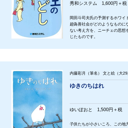
秀和システム 1,600円＋
岡田斗司夫氏の予測するホワイ
超偽善社会がどのようなものに
ない考え方を、ニーチェの思想を
じたものです。
内藤彩月（筆名） 文と絵（大29
ゆきのちはれ
ゆいぽおと 1,500円＋
子供たちが小さいころ、この地