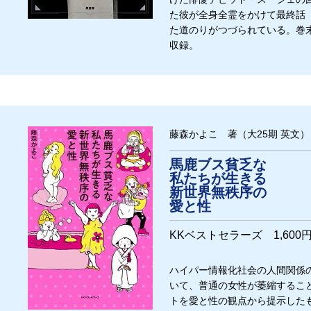
た彼が全身全霊をかけて最終話
た道のりがつづられている。巻
収録。
藤森かよこ 著（大25期 英文）
馬鹿ブス貧乏な
私たちが生きる
新世界無秩序の
愛と性
KKベストセラーズ 1,600
ハイパー情報化社会の人間関係
いて、普通の女性が萎縮するこ
トを愛と性の観点から提示した