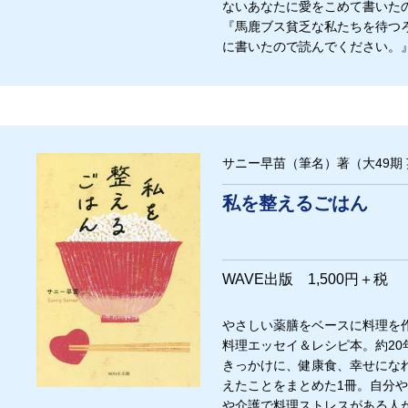
ないあなたに愛をこめて書いたので
『馬鹿ブス貧乏な私たちを待つ
に書いたので読んでください。』(
サニー早苗（筆名）著（大49期
私を整えるごはん
WAVE出版 1,500円＋税
やさしい薬膳をベースに料理を
料理エッセイ＆レシピ本。約2
きっかけに、健康食、幸せにな
えたことをまとめた1冊。自分
や介護で料理ストレスがある人