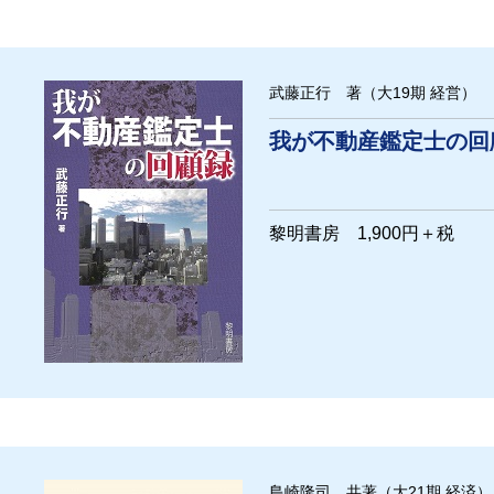
武藤正行 著（大19期 経営）
我が不動産鑑定士の回
黎明書房 1,900円＋税
島崎隆司 共著（大21期 経済）