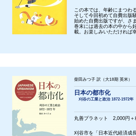
この本では、年齢にまつわ
そして今回初めて自費出版騒
始めた自費出版ですが、さ
巻末には過去の本の中から
載。お楽しみいただければ
柴田みつ子 訳（大18期 英米）
日本の都市化
刈谷の工業と政治 1872-1972年
丸善プラネット 2,000円
刈谷市を「日本近代経済成