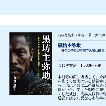
右枝之晶士（筆名） 著（大33期
黒坊主弥助
異色の侍及び本能寺の変に翻弄
つむぎ書房 1,500円＋税
本能寺の変に遭遇して、介
を抱えて信忠のいる妙覚寺
も、信忠と共に二条御新造
侍がいた。受けた御恩に報
くした彼は、元黒人奴隷の
通説とは少し異なる本能寺