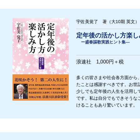
宇佐美覚了 著（大10期 英文）
定年後の活かし方楽し
ー盛春謳歌実践ヒント集―
浪速社 1,000円＋税
多くの皆さまや社会各方面から
たことは感謝すべきです。お世
少しでも定年後の人生を活用し
です。私は自分でもできそうな
けることもあり驚いています。