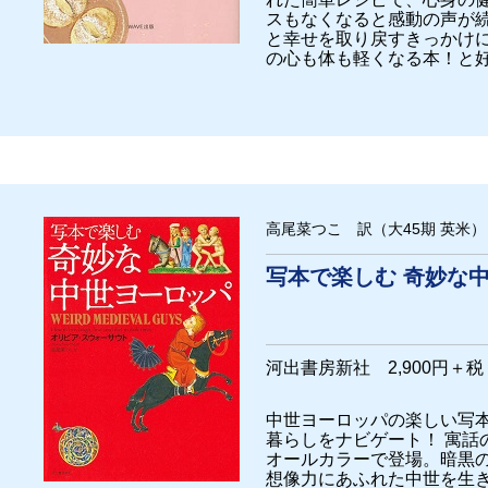
スもなくなると感動の声が
と幸せを取り戻すきっかけ
の心も体も軽くなる本！と
高尾菜つこ 訳（大45期 英米）
写本で楽しむ 奇妙な
河出書房新社 2,900円＋
中世ヨーロッパの楽しい写本
暮らしをナビゲート！ 寓話
オールカラーで登場。暗黒
想像力にあふれた中世を生