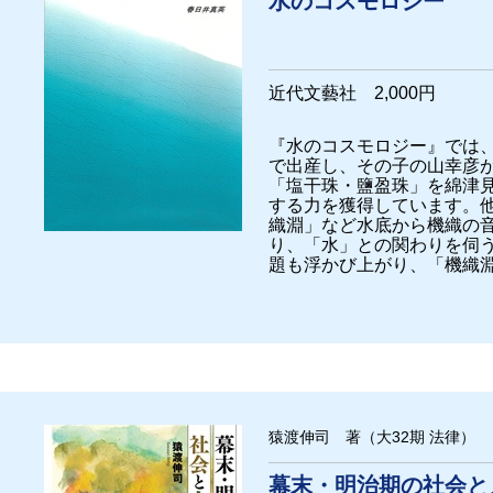
水のコスモロジー
近代文藝社 2,000円
『水のコスモロジー』では
で出産し、その子の山幸彦
「塩干珠・鹽盈珠」を綿津
する力を獲得しています。
織淵」など水底から機織の
り、「水」との関わりを伺
題も浮かび上がり、「機織
猿渡伸司 著（大32期 法律）
幕末・明治期の社会と